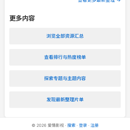
查看更多最新整理 →
更多内容
浏览全部资源汇总
查看排行与热度榜单
探索专题与主题内容
发现最新整理片单
©
2026
爱情影视
·
搜索
·
登录
·
注册